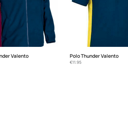
under Valento
Polo Thunder Valento
€
11.95