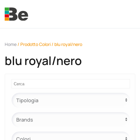
Skip to main content
Home
/ Prodotto Colori / blu royal/nero
blu royal/nero
e.promo
e.professional