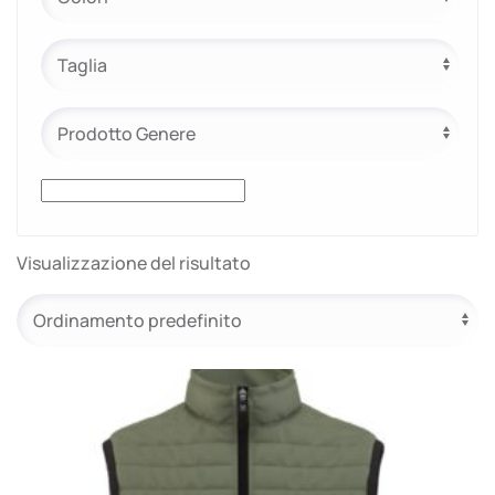
e.safe
e.sport
Visualizzazione del risultato