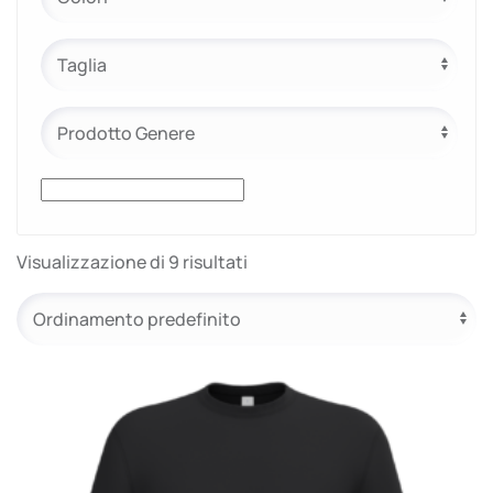
e.safe
e.sport
Visualizzazione di 9 risultati