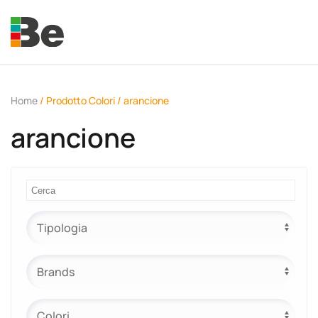
Skip to main content
Home
/ Prodotto Colori / arancione
arancione
e.promo
e.professional