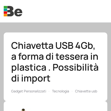
Skip to main content
Chiavetta USB 4Gb,
a forma di tessera in
e.promo
plastica . Possibilità
di import
e.professional
Gadget Personalizzati
Tecnologia
Chiavette usb