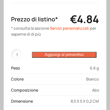
€
4.84
Prezzo di listino*
* consulta la sezione
Servizi personalizzati
per
saperne di di più
Chiavetta
Aggiungi al preventivo
USB
4Gb,
Peso
6.6 g
a
forma
Colore
Bianco
di
tessera
Composizione
Abs
in
plastica
Dimensione
8,5 X 5 X 0,2 CM
.