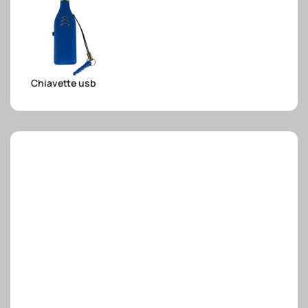
e.safe
Chiavette usb
e.sport