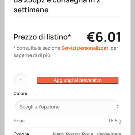
settimane
€
6.01
Prezzo di listino*
* consulta la sezione
Servizi personalizzati
per
saperne di di più
Chiavetta
Aggiungi al preventivo
USB
4
Colore
Gb
in
metallo
con
Peso
16.5 g
moschettone.
Colore
Nero
,
Rosso
,
Royal
,
Verde mela
Possibilità