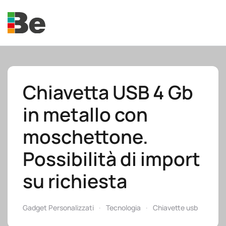
Skip to main content
Chiavetta USB 4 Gb
in metallo con
e.promo
moschettone.
Possibilità di import
su richiesta
e.professional
Gadget Personalizzati
Tecnologia
Chiavette usb