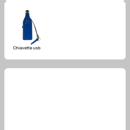
e.safe
e.sport
Chiavette usb