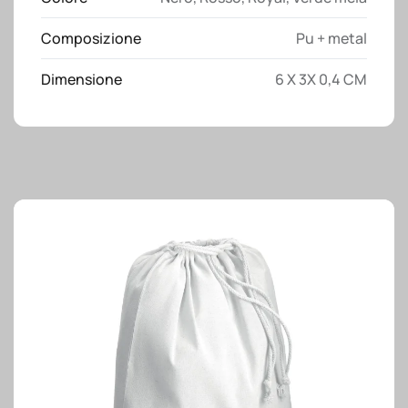
di
Composizione
Pu + metal
import
su
Dimensione
6 X 3X 0,4 CM
richiesta
quantità