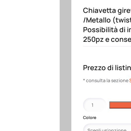
Chiavetta gire
/Metallo (twis
Possibilità di 
250pz e conse
Prezzo di listi
* consulta la sezione
Chiavetta
girevole
USB
Colore
16
GB