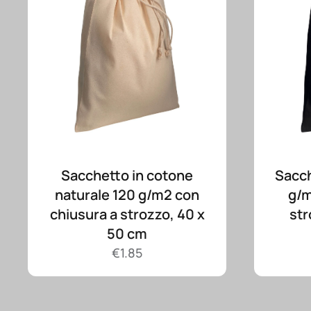
Sacchetto in cotone
Sacch
naturale 120 g/m2 con
g/m
chiusura a strozzo, 40 x
str
50 cm
€
1.85