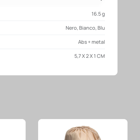
16.5 g
Nero
,
Bianco
,
Blu
Abs + metal
5,7 X 2 X 1 CM