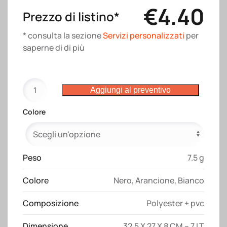
€
4.40
Prezzo di listino*
* consulta la sezione
Servizi personalizzati
per
saperne di di più
Cartella
Aggiungi al preventivo
in
poliestere
Colore
600D
con
tracolla
regolabile
Peso
7.5 g
e
Colore
Nero
,
Arancione
,
Bianco
patta
in
Composizione
Polyester + pvc
PVC
lucido
Dimensione
32,5 X 27 X 8 CM – 7 LT