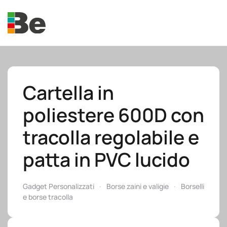
Skip to main content
Cartella in
poliestere 600D con
e.promo
tracolla regolabile e
patta in PVC lucido
e.professional
Gadget Personalizzati
Borse zaini e valigie
Borselli
e borse tracolla