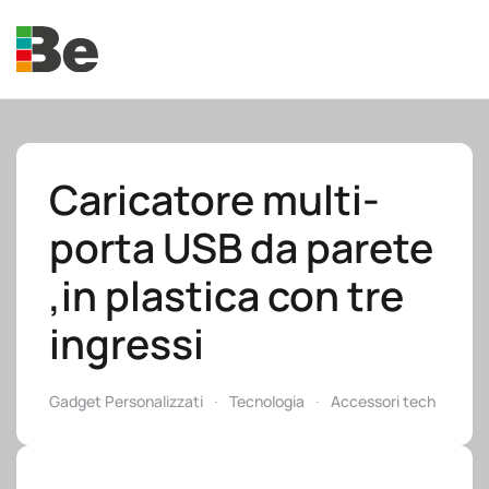
Skip to main content
Caricatore multi-
porta USB da parete
e.promo
,in plastica con tre
ingressi
e.professional
Gadget Personalizzati
Tecnologia
Accessori tech