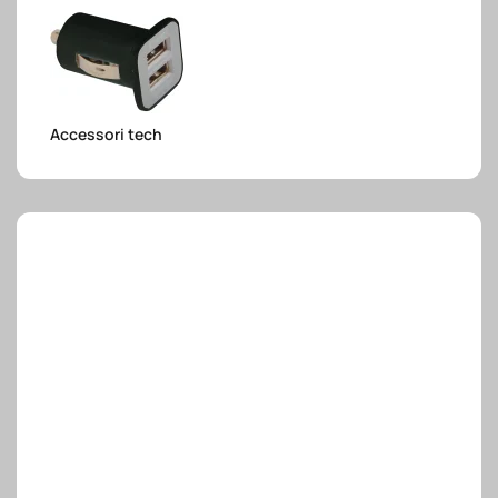
e.safe
Accessori tech
e.sport