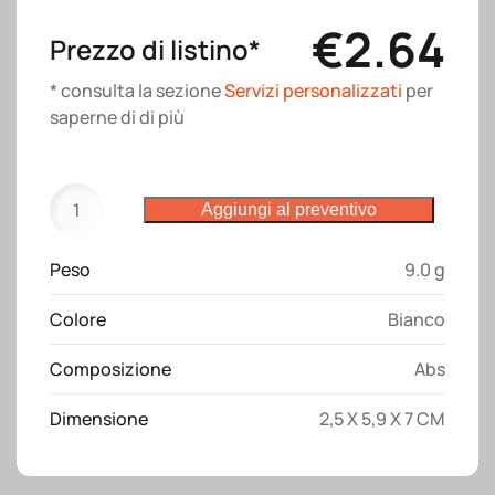
€
2.64
Prezzo di listino*
* consulta la sezione
Servizi personalizzati
per
saperne di di più
Caricatore
Aggiungi al preventivo
multi-
porta
Peso
9.0 g
USB
da
Colore
Bianco
parete
,in
Composizione
Abs
plastica
con
Dimensione
2,5 X 5,9 X 7 CM
tre
ingressi
quantità