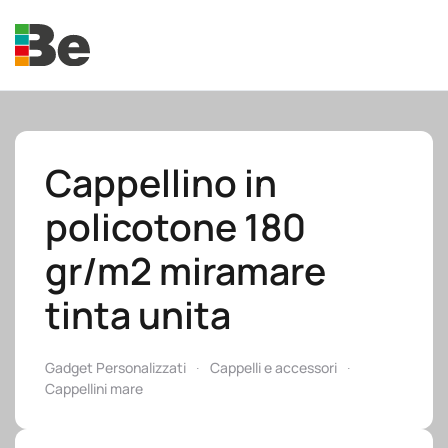
Skip to main content
Cappellino in
policotone 180
e.promo
gr/m2 miramare
tinta unita
e.professional
Gadget Personalizzati
Cappelli e accessori
Cappellini mare