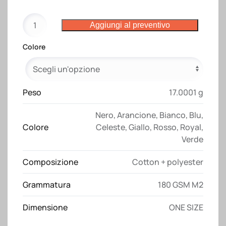
Cappellino
Aggiungi al preventivo
in
policotone
Colore
180
gr/m2
miramare
tinta
Peso
17.0001 g
unita
Nero
,
Arancione
,
Bianco
,
Blu
,
quantità
Colore
Celeste
,
Giallo
,
Rosso
,
Royal
,
Verde
Composizione
Cotton + polyester
Grammatura
180 GSM M2
Dimensione
ONE SIZE