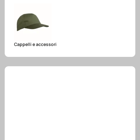
e.safe
e.sport
Cappelli e accessori