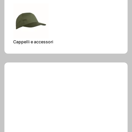
e.safe
e.sport
Cappelli e accessori