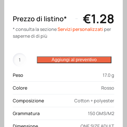
€
1.28
Prezzo di listino*
* consulta la sezione
Servizi personalizzati
per
saperne di di più
Cappellino
Aggiungi al preventivo
in
cotone/polyester,
Peso
17.0 g
6
pannelli
Colore
Rosso
con
visiera
Composizione
Cotton + polyester
sandwich
quantità
Grammatura
150 GMS/M2
Dimensione
ONE SIZE ADULT