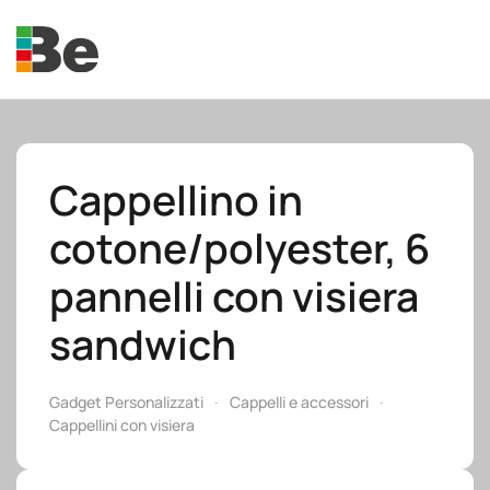
Skip to main content
Cappellino in
cotone/polyester, 6
e.promo
pannelli con visiera
sandwich
e.professional
Gadget Personalizzati
Cappelli e accessori
Cappellini con visiera