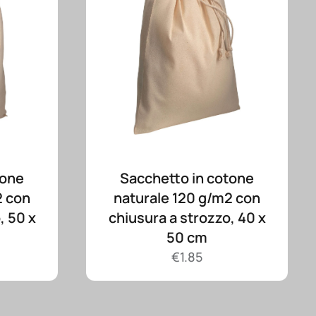
tone
Sacchetto in cotone
2 con
naturale 120 g/m2 con
, 50 x
chiusura a strozzo, 40 x
50 cm
€
1.85