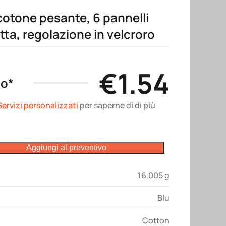
cotone pesante, 6 pannelli
atta, regolazione in velcroro
€
1.54
no*
Servizi personalizzati
per saperne di di più
Aggiungi al preventivo
16.005 g
Blu
Cotton