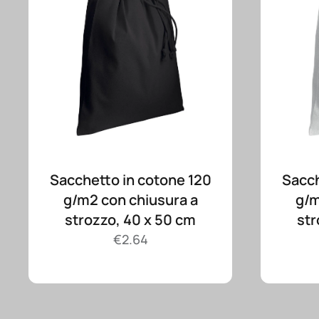
Sacchetto in cotone 120
Sacch
g/m2 con chiusura a
g/m
strozzo, 40 x 50 cm
str
€
2.64