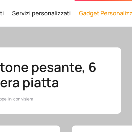
ti
Servizi personalizzati
Gadget Personalizz
otone pesante, 6
iera piatta
pellini con visiera