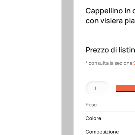
Cappellino in 
con visiera pi
Prezzo di listi
* consulta la sezione
Cappellino
in
cotone
Peso
pesante,
6
Colore
pannelli
con
Composizione
visiera