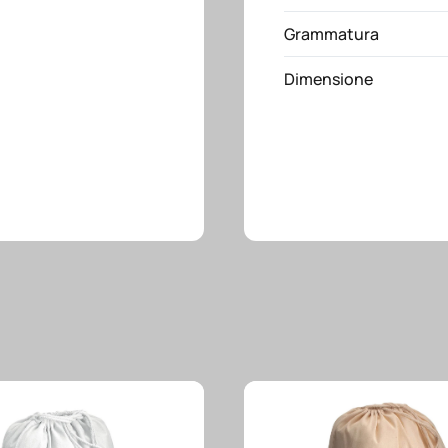
piatta
Grammatura
quantità
Dimensione