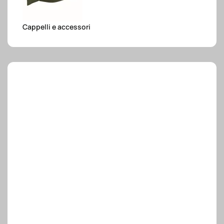
e.safe
Cappelli e accessori
e.sport