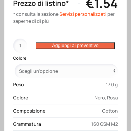
€
1.54
Prezzo di listino*
* consulta la sezione
Servizi personalizzati
per
saperne di di più
Cappellino
Aggiungi al preventivo
in
cotone,
Colore
5
pannelli
quantità
Peso
17.0 g
Colore
Nero
,
Rosa
Composizione
Cotton
Grammatura
160 GSM M2