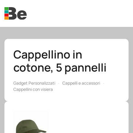
Skip to main content
Cappellino in
cotone, 5 pannelli
e.promo
Gadget Personalizzati
Cappelli e accessori
Cappellini con visiera
e.professional