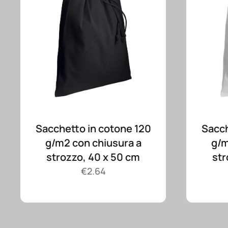
Sacchetto in cotone 120
Sacch
g/m2 con chiusura a
g/m
strozzo, 40 x 50 cm
str
€
2.64