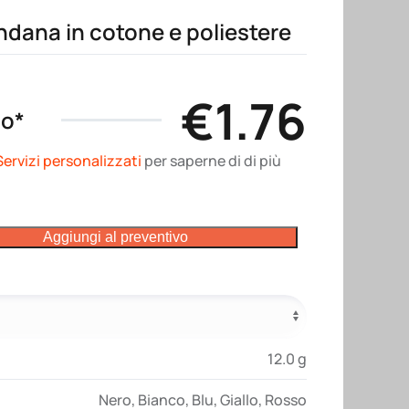
ndana in cotone e poliestere
€
1.76
no*
Servizi personalizzati
per saperne di di più
Aggiungi al preventivo
12.0 g
Nero
,
Bianco
,
Blu
,
Giallo
,
Rosso