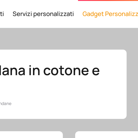
ti
Servizi personalizzati
Gadget Personalizz
ana in cotone e
ndane