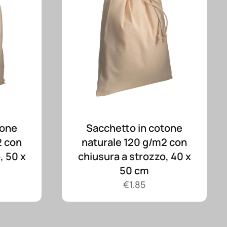
tone
Sacchetto in cotone
2 con
naturale 120 g/m2 con
, 50 x
chiusura a strozzo, 40 x
50 cm
€
1.85