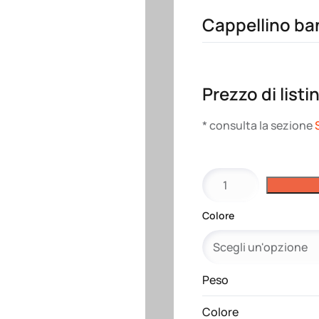
Cappellino ba
Prezzo di listi
* consulta la sezione
Cappellino
bandana
in
Colore
cotone
e
poliestere
quantità
Peso
Colore