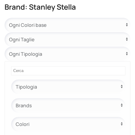
Brand: Stanley Stella
e.safe
e.sport