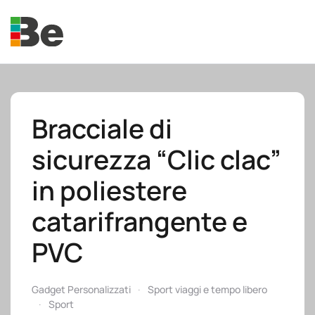
Skip to main content
Bracciale di
sicurezza “Clic clac”
e.promo
in poliestere
catarifrangente e
PVC
e.professional
Gadget Personalizzati
Sport viaggi e tempo libero
Sport