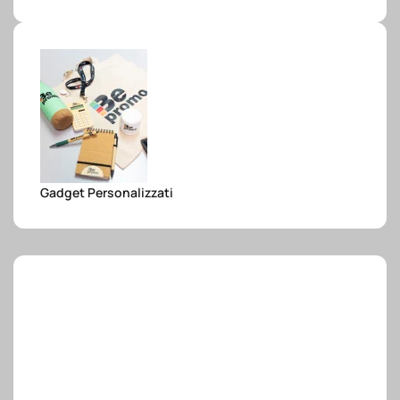
e.safe
e.sport
Gadget Personalizzati