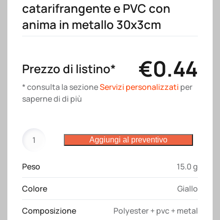
catarifrangente e PVC con
anima in metallo 30x3cm
€
0.44
Prezzo di listino*
* consulta la sezione
Servizi personalizzati
per
saperne di di più
Bracciale
Aggiungi al preventivo
di
sicurezza
Peso
15.0 g
"Clic
clac"
Colore
Giallo
in
poliestere
Composizione
Polyester + pvc + metal
catarifrangente