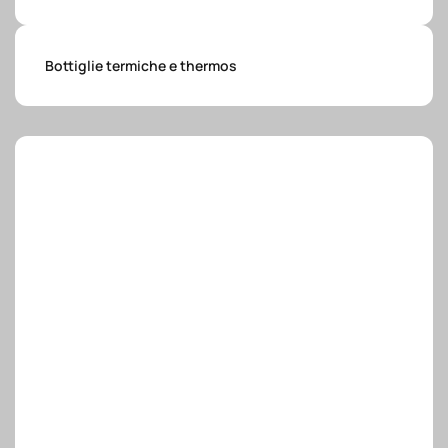
e.safe
Bottiglie termiche e thermos
e.sport