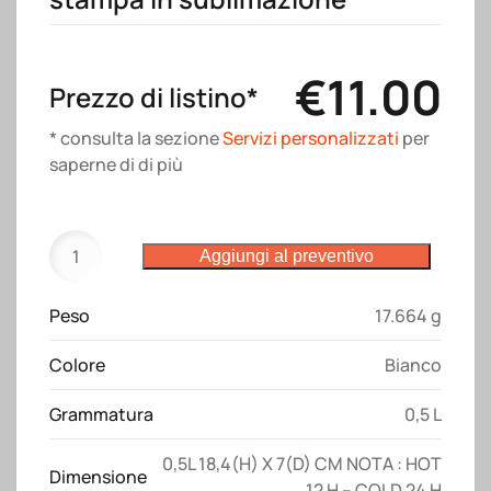
€
11.00
Prezzo di listino*
* consulta la sezione
Servizi personalizzati
per
saperne di di più
Bottiglia
Aggiungi al preventivo
termica
in
Peso
17.664 g
acciaio
inossidabile
Colore
Bianco
da
500
Grammatura
0,5 L
ml.
Adatta
0,5L 18,4(H) X 7(D) CM NOTA : HOT
Dimensione
per
12 H – COLD 24 H