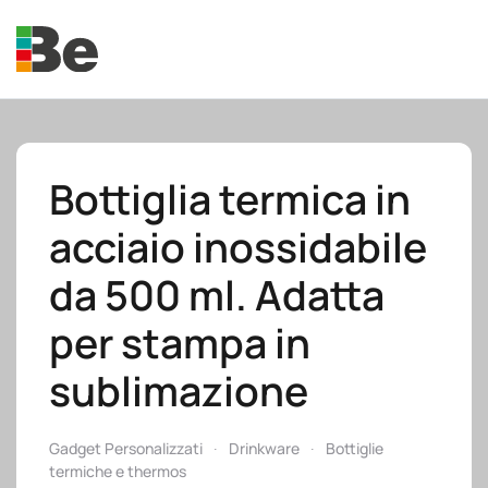
Skip to main content
Bottiglia termica in
acciaio inossidabile
e.promo
da 500 ml. Adatta
per stampa in
sublimazione
e.professional
Gadget Personalizzati
Drinkware
Bottiglie
termiche e thermos