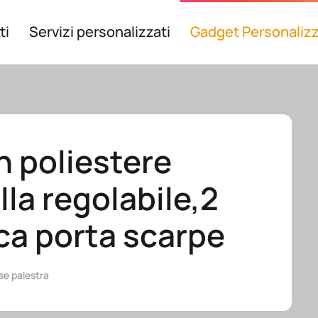
ti
Servizi personalizzati
Gadget Personalizz
n poliestere
la regolabile,2
ca porta scarpe
se palestra