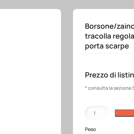
Borsone/zaino
tracolla regol
porta scarpe
Prezzo di listi
* consulta la sezione
Borsone/zaino
in
poliestere
Peso
1680D