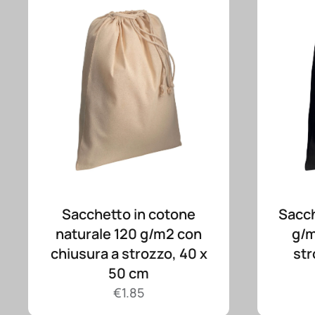
Sacchetto in cotone
Sacch
naturale 120 g/m2 con
g/m
chiusura a strozzo, 40 x
str
50 cm
€
1.85