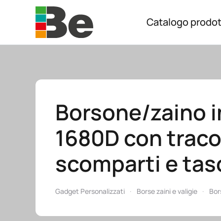
Catalogo prodot
Skip to main content
Borsone/zaino i
1680D con tracol
scomparti e tas
Gadget Personalizzati
Borse zaini e valigie
Bor