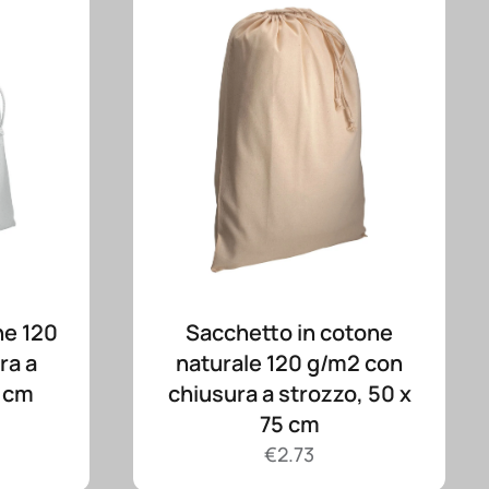
ne 120
Sacchetto in cotone
ra a
naturale 120 g/m2 con
0 cm
chiusura a strozzo, 50 x
75 cm
€
2.73