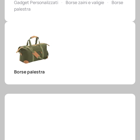
Gadget Personalizzati
Borse zaini e valigie
Borse
e.safe
palestra
e.sport
Borse palestra