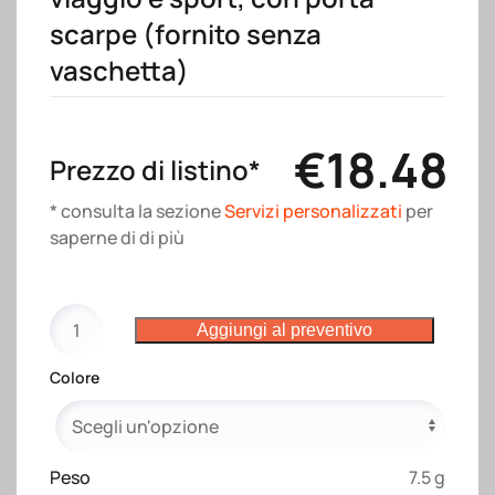
scarpe (fornito senza
vaschetta)
€
18.48
Prezzo di listino*
* consulta la sezione
Servizi personalizzati
per
saperne di di più
Borsone
Aggiungi al preventivo
in
Polyester
Colore
600D
per
viaggio
e
Peso
7.5 g