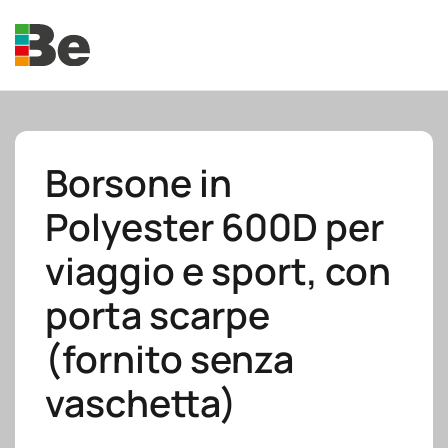
Skip to main content
Borsone in
Polyester 600D per
e.promo
viaggio e sport, con
porta scarpe
(fornito senza
e.professional
vaschetta)