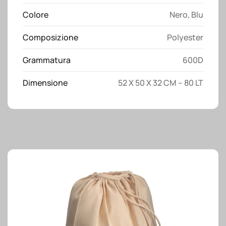
sport,
Colore
Nero
,
Blu
con
porta
Composizione
Polyester
scarpe
(fornito
Grammatura
600D
senza
vaschetta)
Dimensione
52 X 50 X 32 CM – 80 LT
quantità