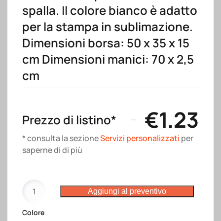
spalla. Il colore bianco è adatto
per la stampa in sublimazione.
Dimensioni borsa: 50 x 35 x 15
cm Dimensioni manici: 70 x 2,5
cm
€
1.23
Prezzo di listino*
* consulta la sezione
Servizi personalizzati
per
saperne di di più
Borsa
Aggiungi al preventivo
shopper
in
Colore
PET