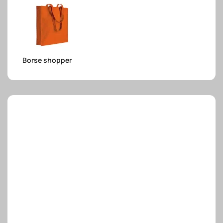
e.safe
Borse shopper
e.sport