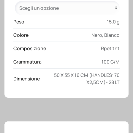
riciclato
da
100
Peso
15.0 g
g/m2
Colore
Nero
,
Bianco
(TNT
R-
Composizione
Rpet tnt
PET)
termosaldata
Grammatura
100 G/M
quantità
50 X 35 X 16 CM (HANDLES: 70
Dimensione
X2,5CM)- 28 LT