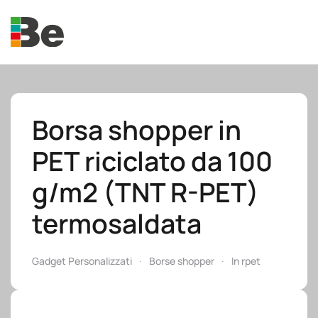
Skip to main content
Borsa shopper in
PET riciclato da 100
e.promo
g/m2 (TNT R-PET)
termosaldata
e.professional
Gadget Personalizzati
Borse shopper
In rpet