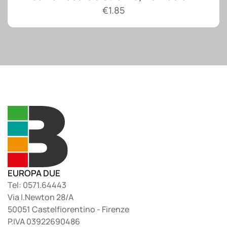
€
1.85
EUROPA DUE
Tel: 0571.64443
Via I.Newton 28/A
50051 Castelfiorentino - Firenze
P.IVA 03922690486