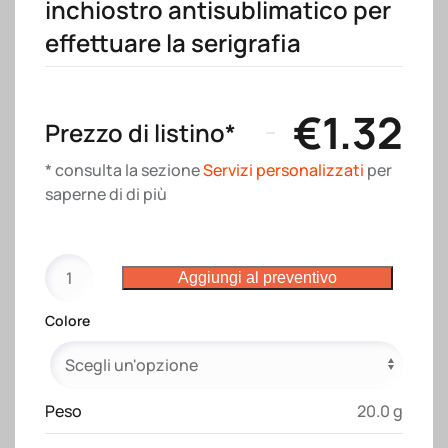
inchiostro antisublimatico per
effettuare la serigrafia
€
1.32
Prezzo di listino*
* consulta la sezione
Servizi personalizzati
per
saperne di di più
Borsa
Aggiungi al preventivo
shopper
in
Colore
cotone
riciclato
120
g/m2,
Peso
20.0 g
manici