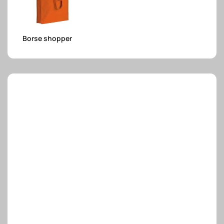
e.safe
Borse shopper
e.sport