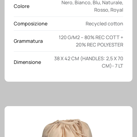
Nero
,
Bianco
,
Blu
,
Naturale
,
lunghi
Colore
Rosso
,
Royal
quantità
Composizione
Recycled cotton
120 G/M2 – 80% REC COTT +
Grammatura
20% REC POLYESTER
38 X 42 CM (HANDLES: 2,5 X 70
Dimensione
CM)- 7 LT