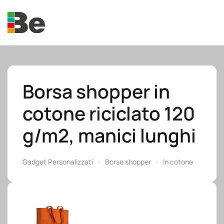
Skip to main content
Borsa shopper in
cotone riciclato 120
e.promo
g/m2, manici lunghi
Gadget Personalizzati
Borse shopper
In cotone
e.professional