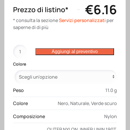
€
6.16
Prezzo di listino*
* consulta la sezione
Servizi personalizzati
per
saperne di di più
Borsa
Aggiungi al preventivo
rotonda
in
Colore
nylon
con
tracolla
regolabile,
Peso
11.0 g
chiusura
Colore
Nero
,
Naturale
,
Verde scuro
con
zip
Composizione
Nylon
quantità
OUTER NYLON, INNER LININ 190T,