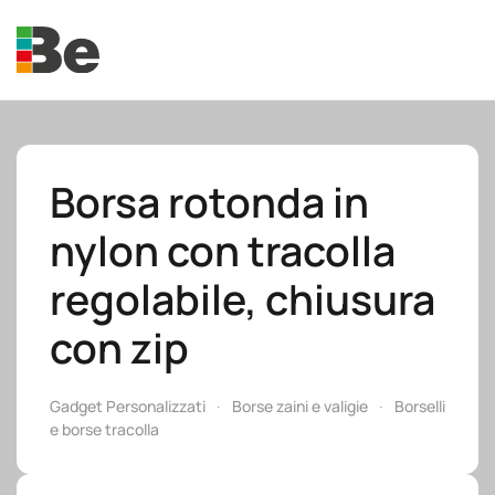
Skip to main content
Borsa rotonda in
nylon con tracolla
e.promo
regolabile, chiusura
con zip
e.professional
Gadget Personalizzati
Borse zaini e valigie
Borselli
e borse tracolla