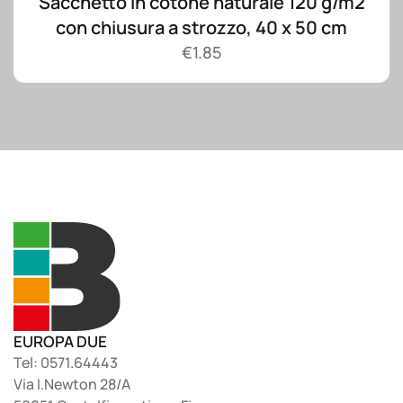
Sacchetto in cotone naturale 120 g/m2
con chiusura a strozzo, 40 x 50 cm
€
1.85
EUROPA DUE
Tel: 0571.64443
Via I.Newton 28/A