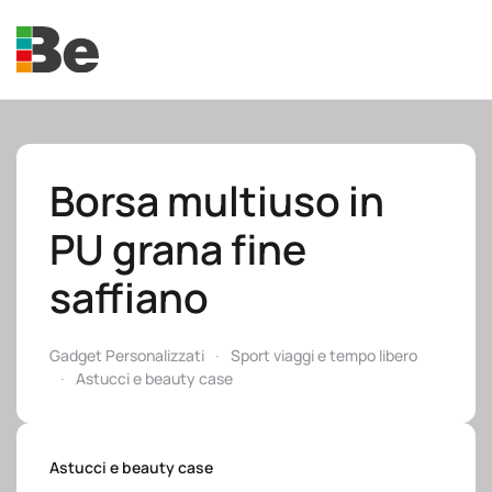
Skip to main content
Borsa multiuso in
PU grana fine
e.promo
saffiano
Gadget Personalizzati
Sport viaggi e tempo libero
Astucci e beauty case
e.professional
Astucci e beauty case