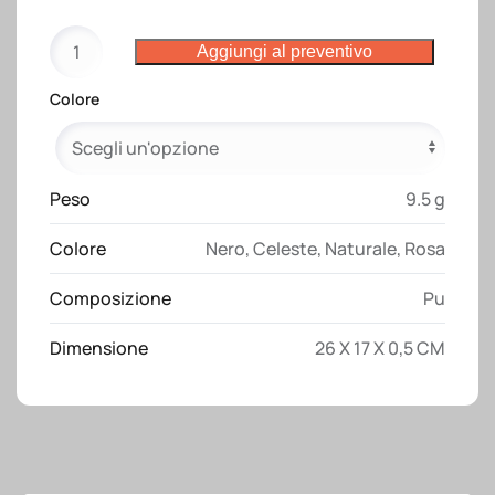
Borsa
Aggiungi al preventivo
multiuso
in
Colore
PU
grana
fine
saffiano
Peso
9.5 g
quantità
Colore
Nero
,
Celeste
,
Naturale
,
Rosa
Composizione
Pu
Dimensione
26 X 17 X 0,5 CM