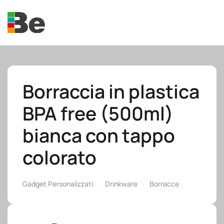
Skip to main content
Borraccia in plastica
BPA free (500ml)
e.promo
bianca con tappo
colorato
e.professional
Gadget Personalizzati
Drinkware
Borracce