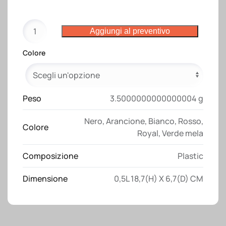
Borraccia
Aggiungi al preventivo
in
plastica
Colore
BPA
free
(500ml)
bianca
Peso
3.5000000000000004 g
con
Nero
,
Arancione
,
Bianco
,
Rosso
,
tappo
Colore
Royal
,
Verde mela
colorato
quantità
Composizione
Plastic
Dimensione
0,5L 18,7(H) X 6,7(D) CM