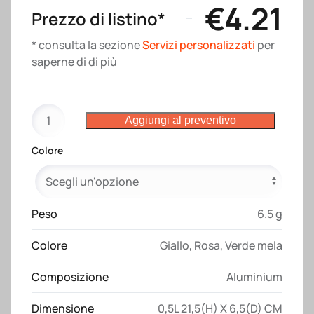
€
4.21
Prezzo di listino*
* consulta la sezione
Servizi personalizzati
per
saperne di di più
Borraccia
Aggiungi al preventivo
in
alluminio
Colore
(500ml),
con
tappo
in
Peso
6.5 g
plastica
Colore
Giallo
,
Rosa
,
Verde mela
e
moschettone
Composizione
Aluminium
quantità
Dimensione
0,5L 21,5(H) X 6,5(D) CM