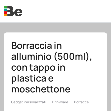
Skip to main content
Borraccia in
alluminio (500ml),
e.promo
con tappo in
plastica e
moschettone
e.professional
Gadget Personalizzati
Drinkware
Borracce