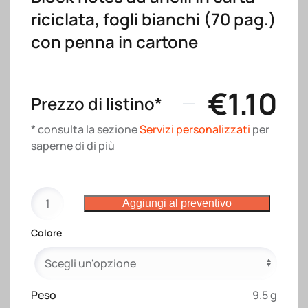
riciclata, fogli bianchi (70 pag.)
con penna in cartone
€
1.10
Prezzo di listino*
* consulta la sezione
Servizi personalizzati
per
saperne di di più
Block
Aggiungi al preventivo
notes
ad
Colore
anelli
in
carta
riciclata,
Peso
9.5 g