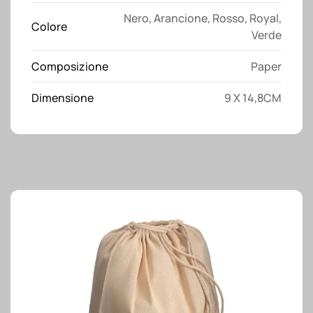
fogli
Nero
,
Arancione
,
Rosso
,
Royal
,
bianchi
Colore
Verde
(70
pag.)
Composizione
Paper
con
penna
Dimensione
9 X 14,8CM
in
cartone
quantità