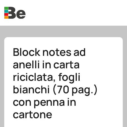
Skip to main content
Block notes ad
anelli in carta
e.promo
riciclata, fogli
bianchi (70 pag.)
con penna in
e.professional
cartone