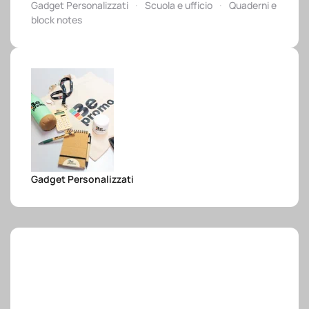
Gadget Personalizzati
Scuola e ufficio
Quaderni e
e.safe
block notes
e.sport
Gadget Personalizzati