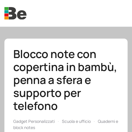
Skip to main content
Blocco note con
copertina in bambù,
e.promo
penna a sfera e
supporto per
telefono
e.professional
Gadget Personalizzati
Scuola e ufficio
Quaderni e
block notes