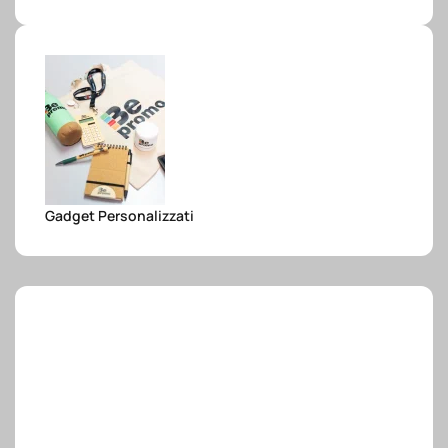
e.safe
e.sport
Gadget Personalizzati