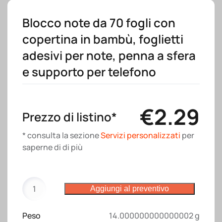
Blocco note da 70 fogli con
copertina in bambù, foglietti
adesivi per note, penna a sfera
e supporto per telefono
€
2.29
Prezzo di listino*
* consulta la sezione
Servizi personalizzati
per
saperne di di più
Blocco
Aggiungi al preventivo
note
con
Peso
14.000000000000002 g
copertina