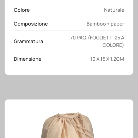
in
Colore
Naturale
bambù,
penna
Composizione
Bamboo + paper
a
sfera
70 PAG. (FOGLIETTI 25 A
Grammatura
e
COLORE)
supporto
per
Dimensione
10 X 15 X 1.2CM
telefono
quantità