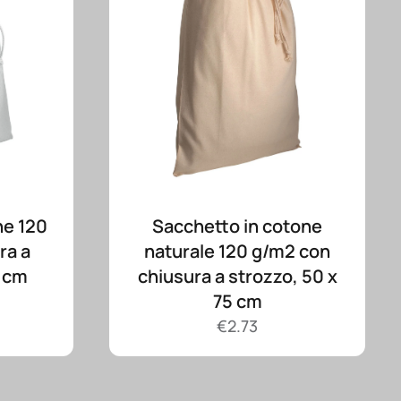
ne 120
Sacchetto in cotone
ra a
naturale 120 g/m2 con
0 cm
chiusura a strozzo, 50 x
75 cm
€
2.73