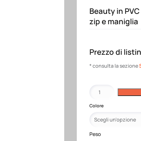
Beauty in PVC
zip e maniglia
Prezzo di listi
* consulta la sezione
Beauty
in
PVC
Colore
trasparente
con
chiusura
a
Peso
zip