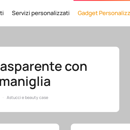
ti
Servizi personalizzati
Gadget Personalizz
rasparente con
 maniglia
Astucci e beauty case