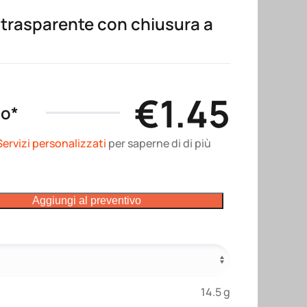
 trasparente con chiusura a
€
1.45
no*
Servizi personalizzati
per saperne di di più
Aggiungi al preventivo
14.5 g