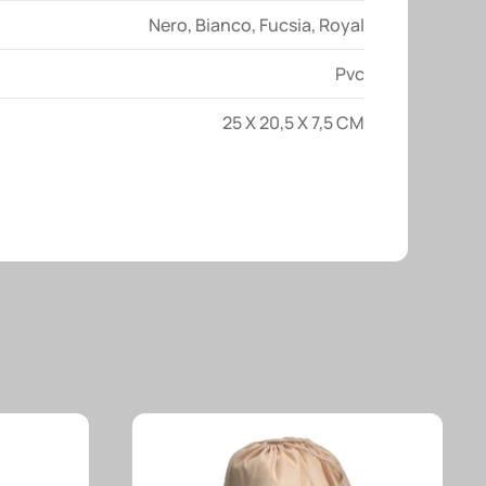
Nero
,
Bianco
,
Fucsia
,
Royal
Pvc
25 X 20,5 X 7,5 CM