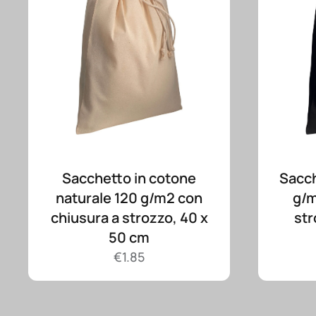
Sacchetto in cotone
Sacch
naturale 120 g/m2 con
g/m
chiusura a strozzo, 40 x
str
50 cm
€
1.85