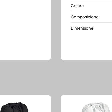
Colore
e
maniglia
Composizione
quantità
Dimensione