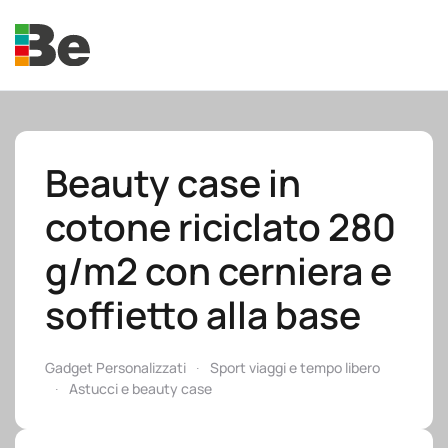
Skip to main content
Beauty case in
cotone riciclato 280
e.promo
g/m2 con cerniera e
soffietto alla base
e.professional
Gadget Personalizzati
Sport viaggi e tempo libero
Astucci e beauty case