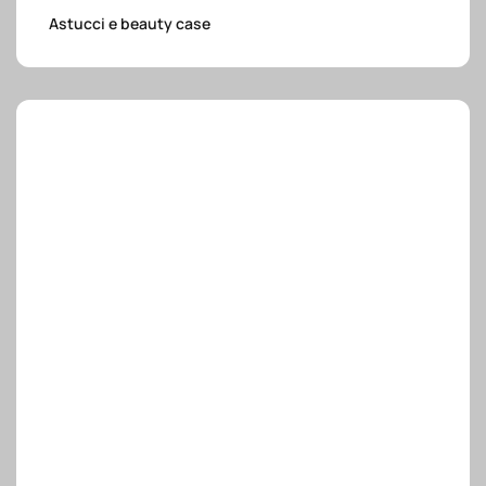
e.safe
Astucci e beauty case
e.sport