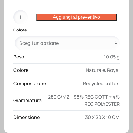
Beauty
Aggiungi al preventivo
case
in
Colore
cotone
riciclato
280
g/m2
Peso
10.05 g
con
Colore
Naturale
,
Royal
cerniera
e
Composizione
Recycled cotton
soffietto
alla
280 G/M2 – 96% REC COTT + 4%
base
Grammatura
REC POLYESTER
quantità
Dimensione
30 X 20 X 10 CM