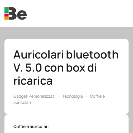
Skip to main content
Auricolari bluetooth
V. 5.0 con box di
e.promo
ricarica
Gadget Personalizzati
Tecnologia
Cuffie e
auricolari
e.professional
Cuffie e auricolari