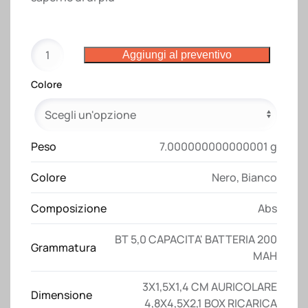
Auricolari
Aggiungi al preventivo
bluetooth
V.
Colore
5.0
con
box
di
Peso
7.000000000000001 g
ricarica
Colore
Nero
,
Bianco
quantità
Composizione
Abs
BT 5,0 CAPACITA' BATTERIA 200
Grammatura
MAH
3X1,5X1,4 CM AURICOLARE
Dimensione
4,8X4,5X2,1 BOX RICARICA